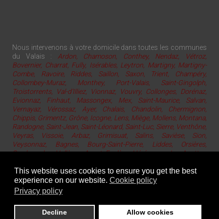
Nous intervenons à votre domicile dans toutes les communes
du Valais :
Ardon, Chamoson, Conthey, Nendaz, Vétroz,
Bovernier, Charrat, Fully, Isérables, Leytron, Martigny, Martigny-
Combe, Ravoire, Riddes, Saillon, Saxon, Trient, Champéry,
Collombey-Muraz, Monthey, Port-Valais, Saint-Gingolph,
Troistorrents, Val-d'Illiez, Vionnaz, Vouvry, Collonges, Dorénaz,
Evionnaz, Finhaut, Massongex, Mex, Saint-Maurice, Salvan,
Vernayaz, Vérossaz, Ayer, Chalais, Chandolin, Chermignon,
Chippis, Grimentz, Grône, Icogne, Lens, Miège, Mollens, Montana,
Randogne, Saint-Jean, Saint-Léonard, Saint-Luc, Sierre, Venthône,
Veyras, Vissoie, Arbaz, Grimisuat, Salins, Savièse, Sion,
Veysonnaz, Bagnes, Bourg-Saint-Pierre, Liddes, Orsières,
Sembrancher, Vollèges, Ayent, Evolène, Hérémence, Les Agettes,
Mase, Nax, Saint-Martin, Vernamiège, Vex
This website uses cookies to ensure you get the best
experience on our website.
Cookie policy
Privacy policy
Copyright ©2026 Prodinfo - Le Crosys - 1928 Ravoire / Martigny - Suisse |
accueil
|
mentions légales
|
C.G.V.
|
plan du site
|
contact
| site :
Procom'
Decline
Allow cookies